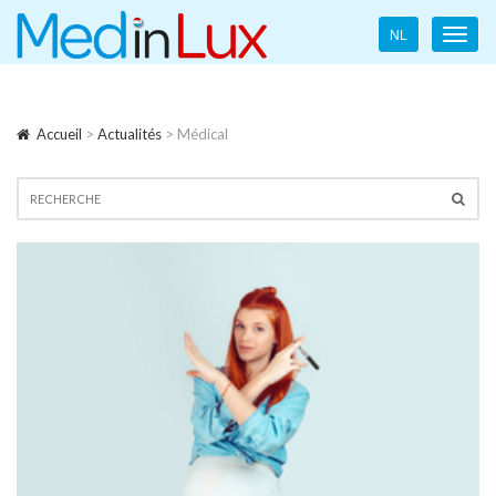
Language
NL
Toggl
navigation
navig
Accueil
>
Actualités
> Médical