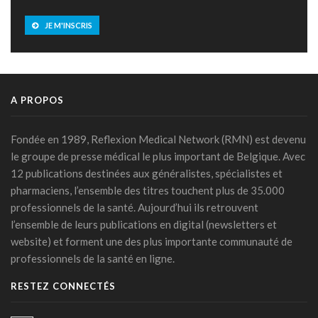
PFAS: un espoir bactérien
06 mars 2026 - 15:00
JE M'INSCRIS
La zéaxanthine, immunité et cancers
18 février 2026 - 14:45
IA et médicaments : les "10 commandements"
A PROPOS
transatlantiques
17 février 2026 - 15:27
Fondée en 1989, Reflexion Medical Network (RMN) est devenu
IA clinique : la Commission européenne balise une
le groupe de presse médical le plus important de Belgique. Avec
intégration durable dans les hôpitaux
12 publications destinées aux généralistes, spécialistes et
23 janvier 2026 - 06:54
pharmaciens, l’ensemble des titres touchent plus de 35.000
Les phénotypes cliniques de l’HTA: une stratification du
professionnels de la santé. Aujourd’hui ils retrouvent
risque basée sur l’apprentissage machine
l’ensemble de leurs publications en digital (newsletters et
21 janvier 2026 - 16:39
website) et forment une des plus importante communauté de
professionnels de la santé en ligne.
De l’intérêt de l’avocat chez les personnes à risque cardio-
métabolique accru
RESTEZ CONNECTÉS
21 janvier 2026 - 14:38
De nouvelles mesures européennes pour un secteur de la