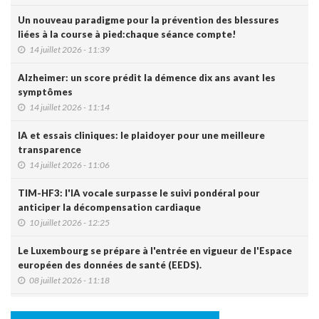
Un nouveau paradigme pour la prévention des blessures
liées à la course à pied:chaque séance compte!
14 juillet 2026 - 11:39
Alzheimer: un score prédit la démence dix ans avant les
symptômes
14 juillet 2026 - 11:14
IA et essais cliniques: le plaidoyer pour une meilleure
transparence
14 juillet 2026 - 11:06
TIM-HF3: l'IA vocale surpasse le suivi pondéral pour
anticiper la décompensation cardiaque
10 juillet 2026 - 12:25
Le Luxembourg se prépare à l'entrée en vigueur de l'Espace
européen des données de santé (EEDS).
08 juillet 2026 - 11:18
L’arthrodèse sacro-iliaque augmenterait à long terme le