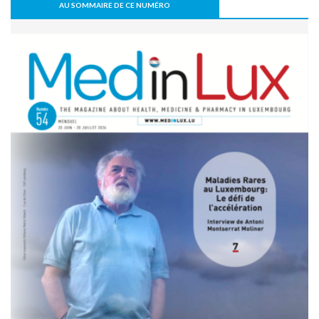
risque de PTH
AU SOMMAIRE DE CE NUMÉRO
07 juillet 2026 - 09:47
Activité physique: bénéfice pour l’os, mais pas
nécessairement pour le disque intervertébral
07 juillet 2026 - 09:39
Comment une alimentation trop riche réduit la cognition
22 juin 2026 - 17:16
Covid long: des symptômes réels, mais souvent réversibles
11 mai 2026 - 10:36
Un robot humanoïde testé à l’hôpital pour soutenir les
équipes soignantes
31 mars 2026 - 06:51
IA et responsabilité médicale en radiologie : le workflow
change la donne juridique
30 mars 2026 - 20:00
Les résultats prometteurs de la première étude clinique