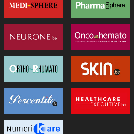
acides gras mono- et poly-insaturés
19 janvier 2026 - 14:33