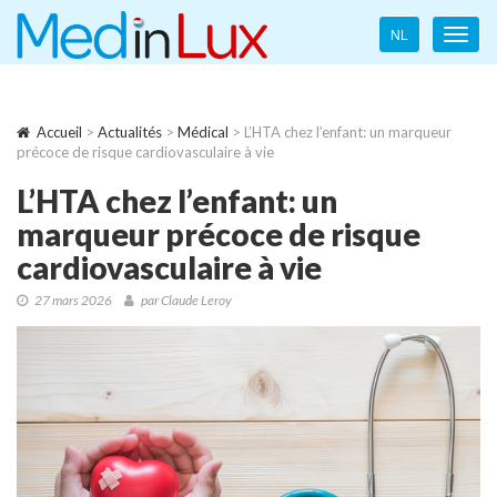
Language
NL
Toggl
navigation
navig
Accueil
>
Actualités
>
Médical
> L’HTA chez l’enfant: un marqueur
précoce de risque cardiovasculaire à vie
L’HTA chez l’enfant: un
marqueur précoce de risque
cardiovasculaire à vie
27 mars 2026
par Claude Leroy