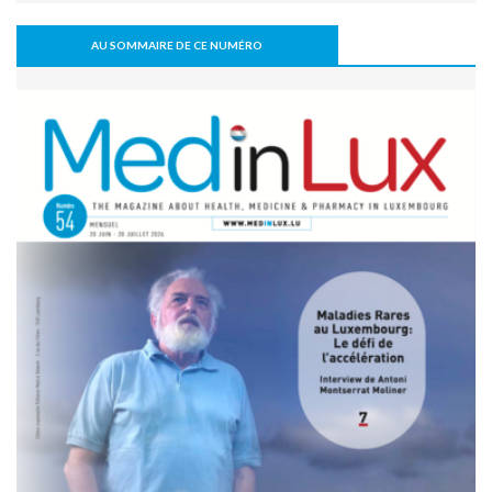
L’arthrodèse sacro-iliaque augmenterait à long terme le
risque de PTH
AU SOMMAIRE DE CE NUMÉRO
07 juillet 2026 - 09:47
Activité physique: bénéfice pour l’os, mais pas
nécessairement pour le disque intervertébral
07 juillet 2026 - 09:39
Comment une alimentation trop riche réduit la cognition
22 juin 2026 - 17:16
Covid long: des symptômes réels, mais souvent réversibles
11 mai 2026 - 10:36
Un robot humanoïde testé à l’hôpital pour soutenir les
équipes soignantes
31 mars 2026 - 06:51
IA et responsabilité médicale en radiologie : le workflow
change la donne juridique
30 mars 2026 - 20:00