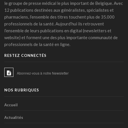
le groupe de presse médical le plus important de Belgique. Avec
12 publications destinées aux généralistes, spécialistes et
PFAS: un espoir bactérien
06 mars 2026 - 15:00
pharmaciens, l’ensemble des titres touchent plus de 35.000
professionnels de la santé. Aujourd’hui ils retrouvent
La zéaxanthine, immunité et cancers
l’ensemble de leurs publications en digital (newsletters et
18 février 2026 - 14:45
website) et forment une des plus importante communauté de
professionnels de la santé en ligne.
IA et médicaments : les "10 commandements"
transatlantiques
RESTEZ CONNECTÉS
17 février 2026 - 15:27
IA clinique : la Commission européenne balise une
Abonnez-vous à notre Newsletter
intégration durable dans les hôpitaux
23 janvier 2026 - 06:54
NOS RUBRIQUES
Les phénotypes cliniques de l’HTA: une stratification du
risque basée sur l’apprentissage machine
21 janvier 2026 - 16:39
Accueil
De l’intérêt de l’avocat chez les personnes à risque cardio-
Actualités
métabolique accru
21 janvier 2026 - 14:38