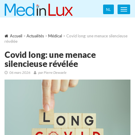
Language
NL
Toggl
navigation
navig
Accueil
>
Actualités
>
Médical
> Covid long: une menace silencieuse
révélée
Covid long: une menace
silencieuse révélée
06 mars 2026
par Pierre Dewaele