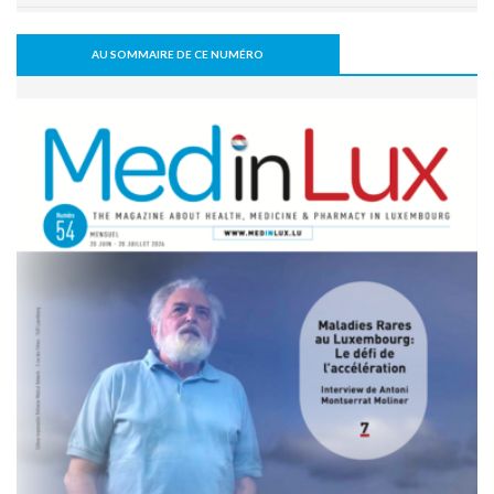
Le Luxembourg se prépare à l'entrée en vigueur de l'Espace
européen des données de santé (EEDS).
AU SOMMAIRE DE CE NUMÉRO
08 juillet 2026 - 11:18
L’arthrodèse sacro-iliaque augmenterait à long terme le
risque de PTH
07 juillet 2026 - 09:47
Activité physique: bénéfice pour l’os, mais pas
nécessairement pour le disque intervertébral
07 juillet 2026 - 09:39
Comment une alimentation trop riche réduit la cognition
22 juin 2026 - 17:16
Covid long: des symptômes réels, mais souvent réversibles
11 mai 2026 - 10:36
Un robot humanoïde testé à l’hôpital pour soutenir les
équipes soignantes
31 mars 2026 - 06:51