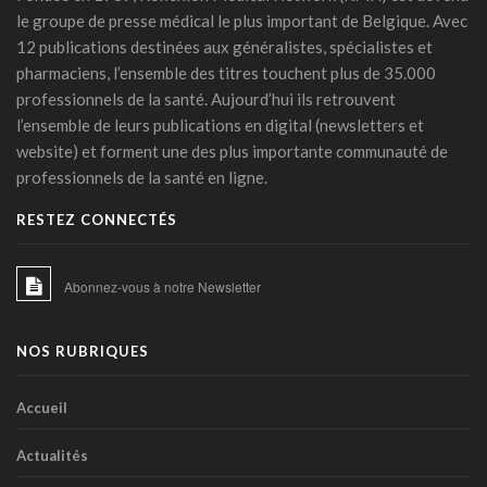
prévenir la rechute tabagique
le groupe de presse médical le plus important de Belgique. Avec
11 mars 2026 - 10:23
12 publications destinées aux généralistes, spécialistes et
Covid long: une menace silencieuse révélée
pharmaciens, l’ensemble des titres touchent plus de 35.000
06 mars 2026 - 17:24
professionnels de la santé. Aujourd’hui ils retrouvent
l’ensemble de leurs publications en digital (newsletters et
PFAS: un espoir bactérien
website) et forment une des plus importante communauté de
06 mars 2026 - 15:00
professionnels de la santé en ligne.
La zéaxanthine, immunité et cancers
RESTEZ CONNECTÉS
18 février 2026 - 14:45
IA et médicaments : les "10 commandements"
Abonnez-vous à notre Newsletter
transatlantiques
17 février 2026 - 15:27
NOS RUBRIQUES
IA clinique : la Commission européenne balise une
intégration durable dans les hôpitaux
23 janvier 2026 - 06:54
Accueil
Les phénotypes cliniques de l’HTA: une stratification du
Actualités
risque basée sur l’apprentissage machine