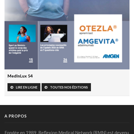
IA et responsabilité médicale en radiologie : le workflow
change la donne juridique
30 mars 2026 - 20:00
Les résultats prometteurs de la première étude clinique
prospective de Google AMIE
30 mars 2026 - 19:55
L’HTA chez l’enfant: un marqueur précoce de risque
cardiovasculaire à vie
27 mars 2026 - 10:30
MedInLux 54
Grossesse et paracétamol: The Lancet fait le point et
rassure
LIRE EN LIGNE
TOUTES NOS ÉDITIONS
24 mars 2026 - 16:14
Prévenir le déclin cognitif commence dès l’enfance: le rôle
clé de la santé cardiovasculaire
A PROPOS
17 mars 2026 - 16:21
Un système de chat avec soutien humain pour mieux
Fondée en 1989, Reflexion Medical Network (RMN) est devenu