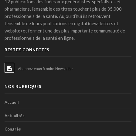
12 publications destinées aux généralistes, spécialistes et
PFAS: un espoir bactérien
06 mars 2026 - 15:00
pharmaciens, l’ensemble des titres touchent plus de 35.000
professionnels de la santé. Aujourd’hui ils retrouvent
La zéaxanthine, immunité et cancers
l’ensemble de leurs publications en digital (newsletters et
18 février 2026 - 14:45
website) et forment une des plus importante communauté de
professionnels de la santé en ligne.
IA et médicaments : les "10 commandements"
transatlantiques
RESTEZ CONNECTÉS
17 février 2026 - 15:27
IA clinique : la Commission européenne balise une
Abonnez-vous à notre Newsletter
intégration durable dans les hôpitaux
23 janvier 2026 - 06:54
NOS RUBRIQUES
Les phénotypes cliniques de l’HTA: une stratification du
risque basée sur l’apprentissage machine
21 janvier 2026 - 16:39
Accueil
De l’intérêt de l’avocat chez les personnes à risque cardio-
Actualités
métabolique accru
21 janvier 2026 - 14:38
Congrès