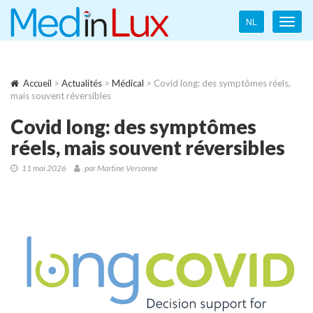
Language
NL
Toggl
navigation
navig
Accueil
>
Actualités
>
Médical
> Covid long: des symptômes réels,
mais souvent réversibles
Covid long: des symptômes
réels, mais souvent réversibles
11 mai 2026
par Martine Versonne