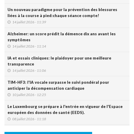
Un nouveau paradigme pour la prévention des blessures
liées à la course à pied:chaque séance compte!
14 juillet 2026 - 11:39
Alzheimer: un score prédit la démence dix ans avant les
symptômes
14 juillet 2026 - 11:14
IA et essais cliniques: le plaidoyer pour une meilleure
transparence
14 juillet 2026 - 11:06
TIM-HF3: l'IA vocale surpasse le suivi pondéral pour
anticiper la décompensation cardiaque
10 juillet 2026 - 12:25
Le Luxembourg se prépare à l'entrée en vigueur de l'Espace
européen des données de santé (EEDS).
08 juillet 2026 - 11:18
L’arthrodèse sacro-iliaque augmenterait à long terme le