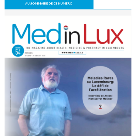
risque de PTH
AU SOMMAIRE DE CE NUMÉRO
07 juillet 2026 - 09:47
Activité physique: bénéfice pour l’os, mais pas
nécessairement pour le disque intervertébral
07 juillet 2026 - 09:39
Comment une alimentation trop riche réduit la cognition
22 juin 2026 - 17:16
Covid long: des symptômes réels, mais souvent réversibles
11 mai 2026 - 10:36
Un robot humanoïde testé à l’hôpital pour soutenir les
équipes soignantes
31 mars 2026 - 06:51
IA et responsabilité médicale en radiologie : le workflow
change la donne juridique
30 mars 2026 - 20:00
Les résultats prometteurs de la première étude clinique