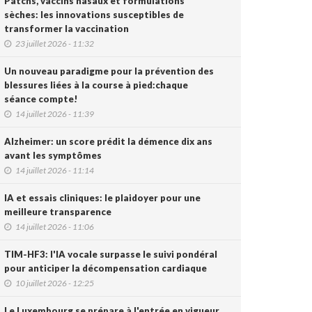
Patchs, vaccins nasaux et formulations
sèches: les innovations susceptibles de
transformer la vaccination
23 juillet 2026 - 11:32
Un nouveau paradigme pour la prévention des
blessures liées à la course à pied:chaque
séance compte!
14 juillet 2026 - 11:39
Alzheimer: un score prédit la démence dix ans
avant les symptômes
14 juillet 2026 - 11:14
IA et essais cliniques: le plaidoyer pour une
meilleure transparence
14 juillet 2026 - 11:06
TIM-HF3: l'IA vocale surpasse le suivi pondéral
pour anticiper la décompensation cardiaque
10 juillet 2026 - 12:25
Le Luxembourg se prépare à l'entrée en vigueur