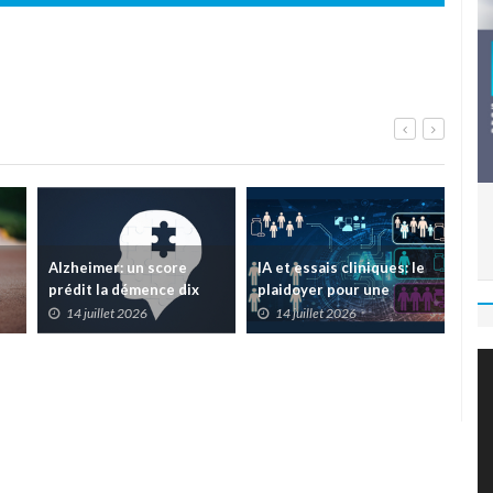
Alzheimer: un score
IA et essais cliniques: le
TIM
prédit la démence dix
plaidoyer pour une
sur
ans avant les symptômes
meilleure transparence
pon
14 juillet 2026
14 juillet 2026
1
la 
car