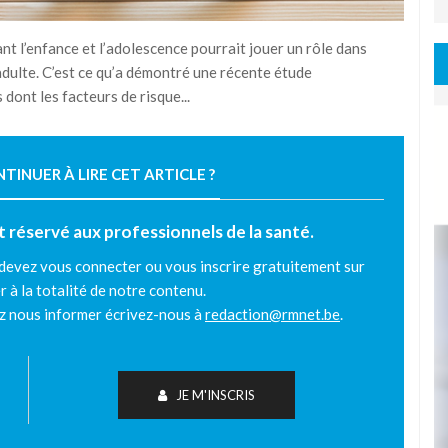
t l’enfance et l’adolescence pourrait jouer un rôle dans
 adulte. C’est ce qu’a démontré une récente étude
dont les facteurs de risque...
INUER À LIRE CET ARTICLE ?
est réservé aux professionnels de la santé.
 devez vous connecter ou vous inscrire gratuitement sur
r à la totalité de notre contenu.
ez nous informer écrivez-nous à
redaction@rmnet.be
.
JE M'INSCRIS