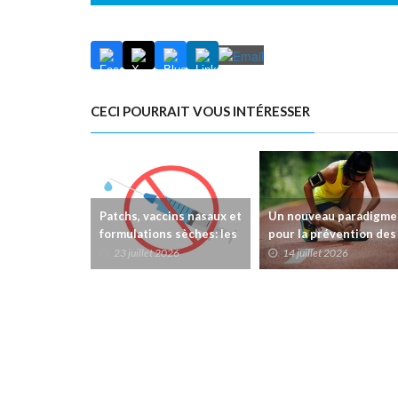
CECI POURRAIT VOUS INTÉRESSER
Patchs, vaccins nasaux et
Un nouveau paradigme
formulations sèches: les
pour la prévention des
innovations susceptibles
blessures liées à la
23 juillet 2026
14 juillet 2026
de transformer la
course à pied:chaque
vaccination
séance compte!