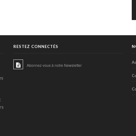
RESTEZ CONNECTÉS
N
Ac
Abonnez-vous à notre Newsletter
C
es
C
t
rs