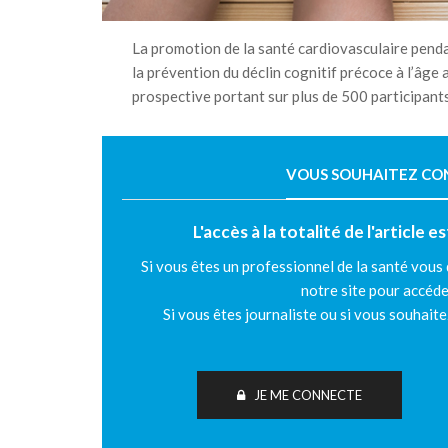
La promotion de la santé cardiovasculaire pendan
la prévention du déclin cognitif précoce à l’âge
prospective portant sur plus de 500 participants 
VOUS SOUHAITEZ CONT
L'accès à la totalité de l'article 
Si vous êtes un professionnel de la santé vous
notre site pour accéde
Si vous êtes journaliste ou si vous souhait
JE ME CONNECTE