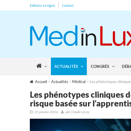
Editions en ligne
Contact
ACTUALITÉS
CONGRÈS
DÉB
Accueil
>
Actualités
>
Médical
> Les phénotypes cliniques
Les phénotypes cliniques de
risque basée sur l’apprent
21 janvier 2026
par Claude Leroy