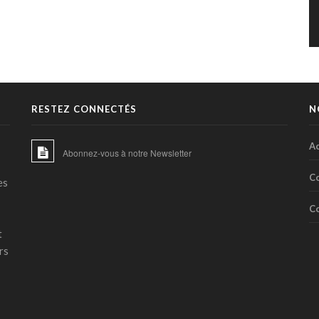
RESTEZ CONNECTÉS
N
Ac
Abonnez-vous à notre Newsletter
C
es
C
t
rs