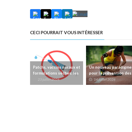
CECI POURRAIT VOUS INTÉRESSER
Patchs, vaccins nasaux et
Un nouveau paradigme
formulations sèches: les
pour la prévention des
innovations susceptibles
blessures liées à la
23 juillet 2026
14 juillet 2026
de transformer la
course à pied:chaque
vaccination
séance compte!