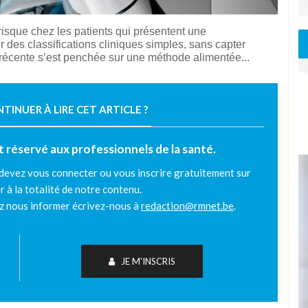
risque chez les patients qui présentent une
r des classifications cliniques simples, sans capter
 récente s’est penchée sur une
méthode alimentée...
INUER À LIRE CET ARTICLE ?
est réservé aux professionnels de la santé.
 devez vous connecter ou vous inscrire gratuitement sur
r à la totalité de notre contenu.
ez nous informer écrivez-nous à
redaction@rmnet.be
.
JE M'INSCRIS