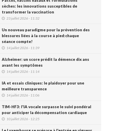
Patchs, vaccins nasaux et formulations
sèches: les innovations susceptibles de
transformer la vaccination
23 juillet 2026 - 11:32
Un nouveau paradigme pour la prévention des
blessures liées à la course à pied:chaque
séance compte!
14 juillet 2026 - 11:39
Alzheimer: un score prédit la démence dix ans
avant les symptômes
14 juillet 2026 - 11:14
IA et essais cliniques: le plaidoyer pour une
meilleure transparence
14 juillet 2026 - 11:06
TIM-HF3: l'IA vocale surpasse le suivi pondéral
pour anticiper la décompensation cardiaque
10 juillet 2026 - 12:25
Le Luxembourg se prépare à l'entrée en vigueur