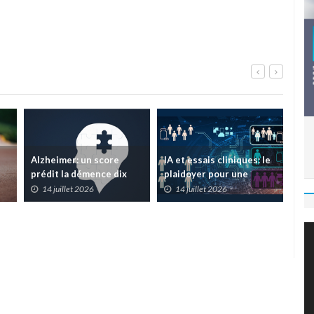
Alzheimer: un score
IA et essais cliniques: le
TIM
prédit la démence dix
plaidoyer pour une
sur
ans avant les symptômes
meilleure transparence
pon
14 juillet 2026
14 juillet 2026
1
la 
car