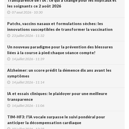
Transparence de l'IA : ce qui a changé pour les hôpitaux et
les soignants ce 2 août 2026
07 aout 2026 - 10:30
Patchs, vaccins nasaux et formulations sèches: les
innovations susceptibles de transformer la vaccination
23 juillet 2026 - 11:32
Un nouveau paradigme pour la prévention des blessures
liées à la course à pied:chaque séance compte!
14 juillet 2026 - 11:39
Alzheimer: un score prédit la démence dix ans avant les
symptômes
14 juillet 2026 - 11:14
IA et essais cliniques: le plaidoyer pour une meilleure
transparence
14 juillet 2026 - 11:06
TIM-HF3: l'IA vocale surpasse le suivi pondéral pour
anticiper la décompensation cardiaque
10 juillet 2026 - 12:25