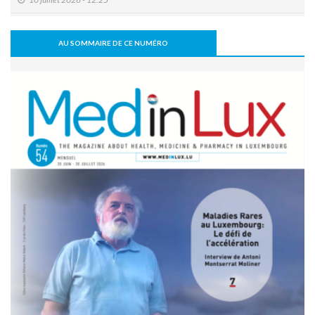
Le Luxembourg se prépare à l'entrée en vigueur de l'Espace
européen des données de santé (EEDS).
AU SOMMAIRE DE CE NUMÉRO
08 juillet 2026 - 11:18
L’arthrodèse sacro-iliaque augmenterait à long terme le
risque de PTH
07 juillet 2026 - 09:47
Activité physique: bénéfice pour l’os, mais pas
nécessairement pour le disque intervertébral
07 juillet 2026 - 09:39
Comment une alimentation trop riche réduit la cognition
22 juin 2026 - 17:16
Covid long: des symptômes réels, mais souvent réversibles
11 mai 2026 - 10:36
Un robot humanoïde testé à l’hôpital pour soutenir les
équipes soignantes
31 mars 2026 - 06:51