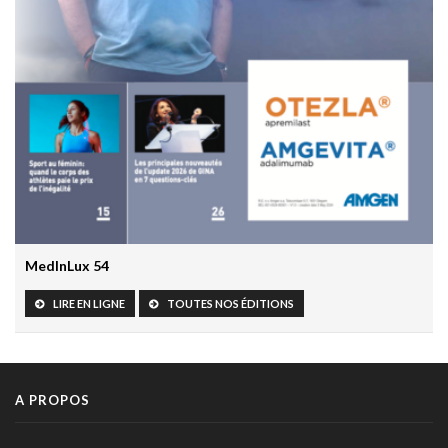
IA et responsabilité médicale en radiologie : le workflow
change la donne juridique
30 mars 2026 - 20:00
Les résultats prometteurs de la première étude clinique
prospective de Google AMIE
30 mars 2026 - 19:55
L’HTA chez l’enfant: un marqueur précoce de risque
cardiovasculaire à vie
27 mars 2026 - 10:30
MedInLux 54
Grossesse et paracétamol: The Lancet fait le point et
rassure
LIRE EN LIGNE
TOUTES NOS ÉDITIONS
24 mars 2026 - 16:14
Prévenir le déclin cognitif commence dès l’enfance: le rôle
clé de la santé cardiovasculaire
A PROPOS
17 mars 2026 - 16:21
Un système de chat avec soutien humain pour mieux