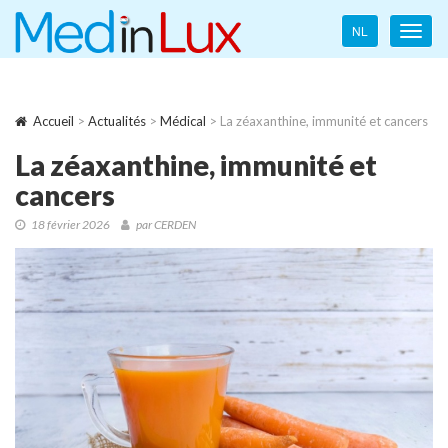
Language
NL
Toggl
navigation
navig
Accueil
>
Actualités
>
Médical
> La zéaxanthine, immunité et cancers
La zéaxanthine, immunité et
cancers
18 février 2026
par CERDEN