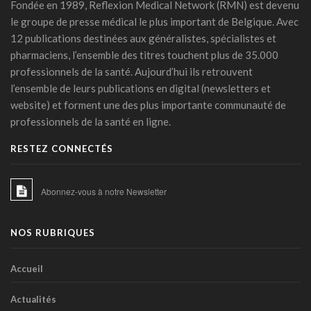
Fondée en 1989, Reflexion Medical Network (RMN) est devenu
prévenir la rechute tabagique
le groupe de presse médical le plus important de Belgique. Avec
11 mars 2026 - 10:23
12 publications destinées aux généralistes, spécialistes et
Covid long: une menace silencieuse révélée
pharmaciens, l’ensemble des titres touchent plus de 35.000
06 mars 2026 - 17:24
professionnels de la santé. Aujourd’hui ils retrouvent
l’ensemble de leurs publications en digital (newsletters et
PFAS: un espoir bactérien
website) et forment une des plus importante communauté de
06 mars 2026 - 15:00
professionnels de la santé en ligne.
La zéaxanthine, immunité et cancers
RESTEZ CONNECTÉS
18 février 2026 - 14:45
IA et médicaments : les "10 commandements"
Abonnez-vous à notre Newsletter
transatlantiques
17 février 2026 - 15:27
NOS RUBRIQUES
IA clinique : la Commission européenne balise une
intégration durable dans les hôpitaux
23 janvier 2026 - 06:54
Accueil
Les phénotypes cliniques de l’HTA: une stratification du
Actualités
risque basée sur l’apprentissage machine