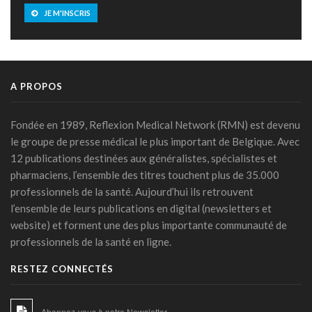
06 mars 2026 - 15:00
JE M'INSCRIS
La zéaxanthine, immunité et cancers
18 février 2026 - 14:45
IA et médicaments : les "10 commandements"
A PROPOS
transatlantiques
17 février 2026 - 15:27
Fondée en 1989, Reflexion Medical Network (RMN) est devenu
IA clinique : la Commission européenne balise une
le groupe de presse médical le plus important de Belgique. Avec
intégration durable dans les hôpitaux
12 publications destinées aux généralistes, spécialistes et
23 janvier 2026 - 06:54
pharmaciens, l’ensemble des titres touchent plus de 35.000
Les phénotypes cliniques de l’HTA: une stratification du
professionnels de la santé. Aujourd’hui ils retrouvent
risque basée sur l’apprentissage machine
l’ensemble de leurs publications en digital (newsletters et
21 janvier 2026 - 16:39
website) et forment une des plus importante communauté de
professionnels de la santé en ligne.
De l’intérêt de l’avocat chez les personnes à risque cardio-
métabolique accru
RESTEZ CONNECTÉS
21 janvier 2026 - 14:38
De nouvelles mesures européennes pour un secteur de la
Abonnez-vous à notre Newsletter