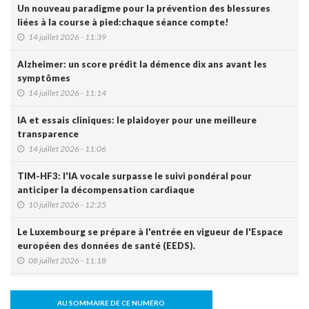
Un nouveau paradigme pour la prévention des blessures
liées à la course à pied:chaque séance compte!
14 juillet 2026 - 11:39
Alzheimer: un score prédit la démence dix ans avant les
symptômes
14 juillet 2026 - 11:14
IA et essais cliniques: le plaidoyer pour une meilleure
transparence
14 juillet 2026 - 11:06
TIM-HF3: l'IA vocale surpasse le suivi pondéral pour
anticiper la décompensation cardiaque
10 juillet 2026 - 12:25
Le Luxembourg se prépare à l'entrée en vigueur de l'Espace
européen des données de santé (EEDS).
08 juillet 2026 - 11:18
L’arthrodèse sacro-iliaque augmenterait à long terme le
risque de PTH
AU SOMMAIRE DE CE NUMÉRO