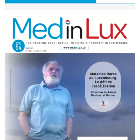
07 juillet 2026 - 09:47
Activité physique: bénéfice pour l’os, mais pas
nécessairement pour le disque intervertébral
07 juillet 2026 - 09:39
Comment une alimentation trop riche réduit la cognition
22 juin 2026 - 17:16
Covid long: des symptômes réels, mais souvent réversibles
11 mai 2026 - 10:36
Un robot humanoïde testé à l’hôpital pour soutenir les
équipes soignantes
31 mars 2026 - 06:51
IA et responsabilité médicale en radiologie : le workflow
change la donne juridique
30 mars 2026 - 20:00
Les résultats prometteurs de la première étude clinique
prospective de Google AMIE