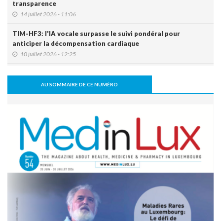
transparence
14 juillet 2026 - 11:06
TIM-HF3: l'IA vocale surpasse le suivi pondéral pour
anticiper la décompensation cardiaque
10 juillet 2026 - 12:25
Le Luxembourg se prépare à l'entrée en vigueur de l'Espace
européen des données de santé (EEDS).
AU SOMMAIRE DE CE NUMÉRO
08 juillet 2026 - 11:18
L’arthrodèse sacro-iliaque augmenterait à long terme le
risque de PTH
07 juillet 2026 - 09:47
Activité physique: bénéfice pour l’os, mais pas
nécessairement pour le disque intervertébral
07 juillet 2026 - 09:39
Comment une alimentation trop riche réduit la cognition
22 juin 2026 - 17:16