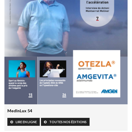
Covid long: des symptômes réels, mais souvent réversibles
11 mai 2026 - 10:36
Un robot humanoïde testé à l’hôpital pour soutenir les
équipes soignantes
31 mars 2026 - 06:51
IA et responsabilité médicale en radiologie : le workflow
change la donne juridique
30 mars 2026 - 20:00
Les résultats prometteurs de la première étude clinique
prospective de Google AMIE
30 mars 2026 - 19:55
L’HTA chez l’enfant: un marqueur précoce de risque
cardiovasculaire à vie
27 mars 2026 - 10:30
MedInLux 54
Grossesse et paracétamol: The Lancet fait le point et
rassure
LIRE EN LIGNE
TOUTES NOS ÉDITIONS
24 mars 2026 - 16:14