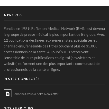
Prévenir le déclin cognitif commence dès l’enfance: le rôle
clé de la santé cardiovasculaire
A PROPOS
17 mars 2026 - 16:21
Un système de chat avec soutien humain pour mieux
Fondée en 1989, Reflexion Medical Network (RMN) est devenu
prévenir la rechute tabagique
le groupe de presse médical le plus important de Belgique. Avec
11 mars 2026 - 10:23
12 publications destinées aux généralistes, spécialistes et
Covid long: une menace silencieuse révélée
pharmaciens, l’ensemble des titres touchent plus de 35.000
06 mars 2026 - 17:24
professionnels de la santé. Aujourd’hui ils retrouvent
l’ensemble de leurs publications en digital (newsletters et
PFAS: un espoir bactérien
website) et forment une des plus importante communauté de
06 mars 2026 - 15:00
professionnels de la santé en ligne.
La zéaxanthine, immunité et cancers
RESTEZ CONNECTÉS
18 février 2026 - 14:45
IA et médicaments : les "10 commandements"
Abonnez-vous à notre Newsletter
transatlantiques
17 février 2026 - 15:27
NOS RUBRIQUES