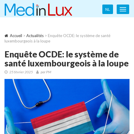
Language
NL
Toggl
navigation
navig
Accueil
>
Actualités
> Enquête OCDE: le système de santé
luxembourgeois à la loupe
Enquête OCDE: le système de
santé luxembourgeois à la loupe
25 février 2025
par PM