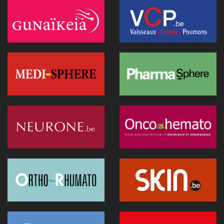
Scribes médicaux d’IA : un gain de temps… mais quels risques
pour la sécurité des soins ?
20 janvier 2026 - 08:22
IA en soins ambulatoires : d’un outil administratif à un appui
réel à la décision clinique
20 janvier 2026 - 08:05