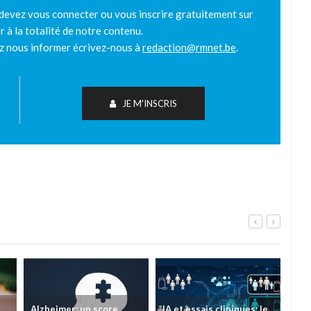
 devez vous connecter ou vous inscrire gratuitement sur
r à la totalité de notre contenu.
ez nous informer écrivez-nous à
redaction@rmnet.be
.
JE M'INSCRIS
IA et essais cliniques: le
TIM-HF3: l'IA vocale
Le 