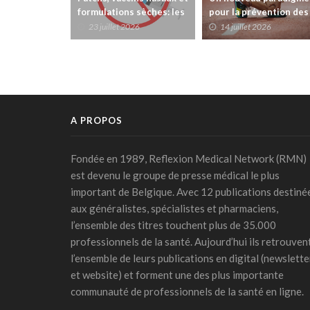
 sèches: les
pour la prévention des
prédit la démence dix
 susceptibles
blessures liées à la
ans avant les symptôm
026
14 juillet 2026
14 juillet 2026
mer la
course à pied:chaque
séance compte!
A PROPOS
Fondée en 1989, Reflexion Medical Network (RMN)
est devenu le groupe de presse médical le plus
important de Belgique. Avec 12 publications destiné
aux généralistes, spécialistes et pharmaciens,
l’ensemble des titres touchent plus de 35.000
professionnels de la santé. Aujourd’hui ils retrouven
l’ensemble de leurs publications en digital (newslette
et website) et forment une des plus importante
communauté de professionnels de la santé en ligne.