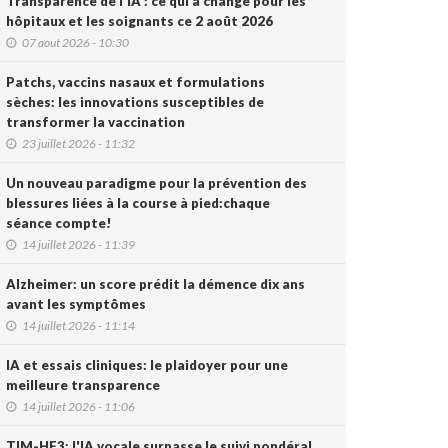
Transparence de l'IA : ce qui a changé pour les
hôpitaux et les soignants ce 2 août 2026
07 aout 2026 - 10:30
Patchs, vaccins nasaux et formulations
sèches: les innovations susceptibles de
transformer la vaccination
23 juillet 2026 - 11:32
Un nouveau paradigme pour la prévention des
blessures liées à la course à pied:chaque
séance compte!
14 juillet 2026 - 11:39
Alzheimer: un score prédit la démence dix ans
avant les symptômes
14 juillet 2026 - 11:14
IA et essais cliniques: le plaidoyer pour une
meilleure transparence
14 juillet 2026 - 11:06
TIM-HF3: l'IA vocale surpasse le suivi pondéral