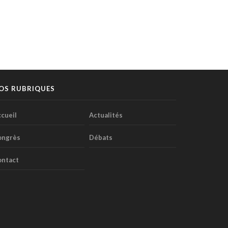
pare à l'entrée en
iliaque augmenterait à
ueur de l'Espace
long terme le risque de
8 juillet 2026
07 juillet 2026
opéen des données
PTH
santé (EEDS).
OS RUBRIQUES
cueil
Actualités
ongrès
Débats
ontact