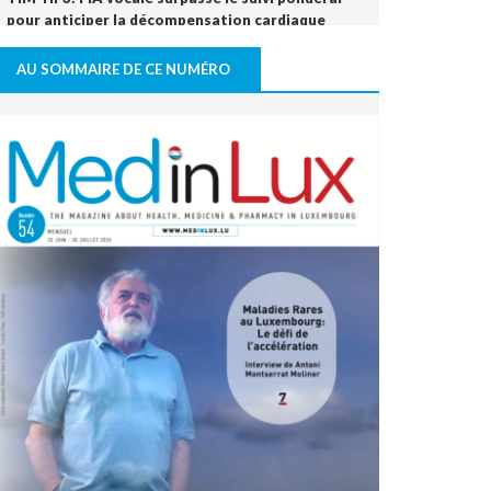
pour anticiper la décompensation cardiaque
10 juillet 2026 - 12:25
AU SOMMAIRE DE CE NUMÉRO
Le Luxembourg se prépare à l'entrée en vigueur
de l'Espace européen des données de santé
(EEDS).
08 juillet 2026 - 11:18
L’arthrodèse sacro-iliaque augmenterait à
long terme le risque de PTH
07 juillet 2026 - 09:47
Activité physique: bénéfice pour l’os, mais pas
nécessairement pour le disque intervertébral
07 juillet 2026 - 09:39
Comment une alimentation trop riche réduit la
cognition
22 juin 2026 - 17:16
Covid long: des symptômes réels, mais souvent
réversibles