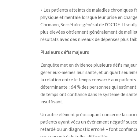
« Les patients atteints de maladies chroniques f
physique et mentale lorsque leur prise en charge
Cormann, Secrétaire général de l’OCDE. Il souli
plus élevées obtiennent généralement de meilleur
résultats avec des niveaux de dépenses plus faib
Plusieurs défis majeurs
L’enquête met en évidence plusieurs défis majeur
gérer eux-mêmes leur santé, et un quart seulemen
la relation entre le temps consacré aux patients
déterminante : 64 % des personnes qui estiment 
de temps ont confiance dans le système de santé
insuffisant.
Un autre élément préoccupant concerne la coordi
patients ayant vécu un événement négatif susce
retardé ou un diagnostic erroné – font confianc
pas rencontré de telles difficultés.