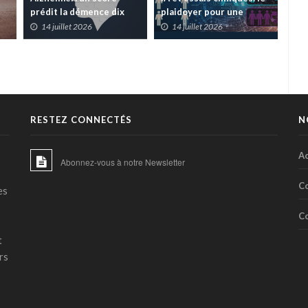
plaidoyer pour une
surpasse le suivi
pré
es
meilleure transparence
pondéral pour anticiper
vig
14 juillet 2026
10 juillet 2026
0
la décompensation
eur
cardiaque
de 
RESTEZ CONNECTÉS
N
Ac
Abonnez-vous à notre Newsletter
C
es
C
t
rs