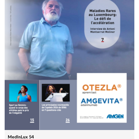
Comment une alimentation trop riche réduit la cognition
22 juin 2026 - 17:16
Covid long: des symptômes réels, mais souvent réversibles
11 mai 2026 - 10:36
Un robot humanoïde testé à l’hôpital pour soutenir les
équipes soignantes
31 mars 2026 - 06:51
IA et responsabilité médicale en radiologie : le workflow
change la donne juridique
30 mars 2026 - 20:00
Les résultats prometteurs de la première étude clinique
prospective de Google AMIE
30 mars 2026 - 19:55
L’HTA chez l’enfant: un marqueur précoce de risque
cardiovasculaire à vie
27 mars 2026 - 10:30
MedInLux 54