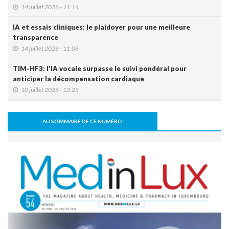
14 juillet 2026 - 11:14
IA et essais cliniques: le plaidoyer pour une meilleure
transparence
14 juillet 2026 - 11:06
TIM-HF3: l'IA vocale surpasse le suivi pondéral pour
anticiper la décompensation cardiaque
10 juillet 2026 - 12:25
Le Luxembourg se prépare à l'entrée en vigueur de l'Espace
européen des données de santé (EEDS).
AU SOMMAIRE DE CE NUMÉRO
08 juillet 2026 - 11:18
L’arthrodèse sacro-iliaque augmenterait à long terme le
risque de PTH
07 juillet 2026 - 09:47
Activité physique: bénéfice pour l’os, mais pas
nécessairement pour le disque intervertébral
07 juillet 2026 - 09:39