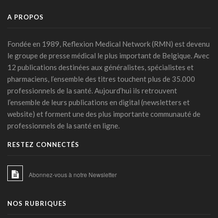
transatlantiques
17 février 2026 - 15:27
A PROPOS
IA clinique : la Commission européenne balise une
intégration durable dans les hôpitaux
Fondée en 1989, Reflexion Medical Network (RMN) est devenu
23 janvier 2026 - 06:54
le groupe de presse médical le plus important de Belgique. Avec
12 publications destinées aux généralistes, spécialistes et
Les phénotypes cliniques de l’HTA: une stratification du
pharmaciens, l’ensemble des titres touchent plus de 35.000
risque basée sur l’apprentissage machine
professionnels de la santé. Aujourd’hui ils retrouvent
21 janvier 2026 - 16:39
l’ensemble de leurs publications en digital (newsletters et
De l’intérêt de l’avocat chez les personnes à risque cardio-
website) et forment une des plus importante communauté de
métabolique accru
professionnels de la santé en ligne.
21 janvier 2026 - 14:38
RESTEZ CONNECTÉS
De nouvelles mesures européennes pour un secteur de la
santé plus innovant et résilient
21 janvier 2026 - 06:36
Abonnez-vous à notre Newsletter
Cybersécurité : les équipements médicaux dans le viseur de
la nouvelle loi européenne
NOS RUBRIQUES
21 janvier 2026 - 06:08