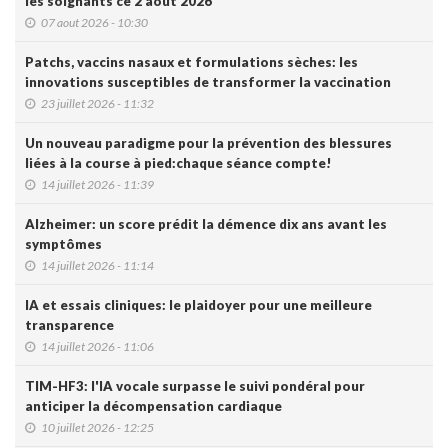
les soignants ce 2 août 2026
07 aout 2026 - 10:30
Patchs, vaccins nasaux et formulations sèches: les
innovations susceptibles de transformer la vaccination
23 juillet 2026 - 11:32
Un nouveau paradigme pour la prévention des blessures
liées à la course à pied:chaque séance compte!
14 juillet 2026 - 11:39
Alzheimer: un score prédit la démence dix ans avant les
symptômes
14 juillet 2026 - 11:14
IA et essais cliniques: le plaidoyer pour une meilleure
transparence
14 juillet 2026 - 11:06
TIM-HF3: l'IA vocale surpasse le suivi pondéral pour
anticiper la décompensation cardiaque
10 juillet 2026 - 12:25