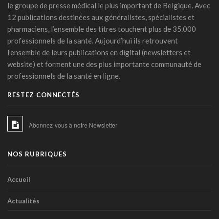
le groupe de presse médical le plus important de Belgique. Avec
11 mars 2026 - 10:23
12 publications destinées aux généralistes, spécialistes et
Covid long: une menace silencieuse révélée
pharmaciens, l’ensemble des titres touchent plus de 35.000
06 mars 2026 - 17:24
professionnels de la santé. Aujourd’hui ils retrouvent
l’ensemble de leurs publications en digital (newsletters et
PFAS: un espoir bactérien
website) et forment une des plus importante communauté de
06 mars 2026 - 15:00
professionnels de la santé en ligne.
La zéaxanthine, immunité et cancers
RESTEZ CONNECTÉS
18 février 2026 - 14:45
IA et médicaments : les "10 commandements"
Abonnez-vous à notre Newsletter
transatlantiques
17 février 2026 - 15:27
NOS RUBRIQUES
IA clinique : la Commission européenne balise une
intégration durable dans les hôpitaux
23 janvier 2026 - 06:54
Accueil
Les phénotypes cliniques de l’HTA: une stratification du
Actualités
risque basée sur l’apprentissage machine
21 janvier 2026 - 16:39