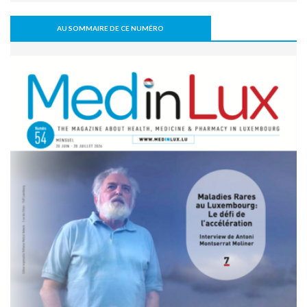
Le Luxembourg se prépare à l'entrée en vigueur de l'Espace
européen des données de santé (EEDS).
AU SOMMAIRE DE CE NUMÉRO
08 juillet 2026 - 11:18
L’arthrodèse sacro-iliaque augmenterait à long terme le
risque de PTH
07 juillet 2026 - 09:47
Activité physique: bénéfice pour l’os, mais pas
nécessairement pour le disque intervertébral
07 juillet 2026 - 09:39
Comment une alimentation trop riche réduit la cognition
22 juin 2026 - 17:16
Covid long: des symptômes réels, mais souvent réversibles
11 mai 2026 - 10:36
Un robot humanoïde testé à l’hôpital pour soutenir les
équipes soignantes
31 mars 2026 - 06:51