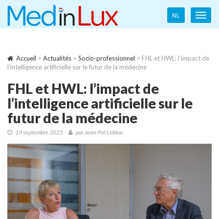
Language
NL
Toggl
navigation
navig
Accueil
>
Actualités
>
Socio-professionnel
> FHL et HWL: l’impact de
l’intelligence artificielle sur le futur de la médecine
FHL et HWL: l’impact de
l’intelligence artificielle sur le
futur de la médecine
19 septembre 2025
par Jean-Pol Leblon