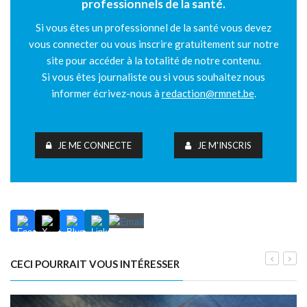
professionnels de la santé.
Si vous êtes un professionnel de la santé vous devez
vous connecter ou vous inscrire gratuitement sur notre
site pour accéder à la totalité de notre contenu.
Si vous êtes journaliste ou si vous souhaitez nous
informer écrivez-nous à
redaction@rmnet.be
.
JE ME CONNECTE
JE M'INSCRIS
CECI POURRAIT VOUS INTÉRESSER