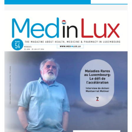
08 juillet 2026 - 11:18
L’arthrodèse sacro-iliaque augmenterait à long terme le
risque de PTH
07 juillet 2026 - 09:47
Activité physique: bénéfice pour l’os, mais pas
nécessairement pour le disque intervertébral
07 juillet 2026 - 09:39
Comment une alimentation trop riche réduit la cognition
22 juin 2026 - 17:16
Covid long: des symptômes réels, mais souvent réversibles
11 mai 2026 - 10:36
Un robot humanoïde testé à l’hôpital pour soutenir les
équipes soignantes
31 mars 2026 - 06:51
IA et responsabilité médicale en radiologie : le workflow
change la donne juridique