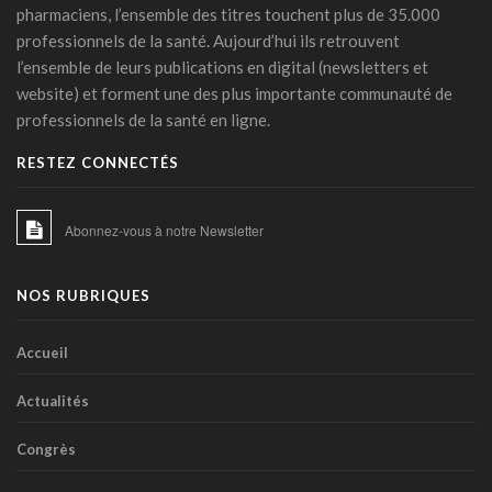
Covid long: une menace silencieuse révélée
pharmaciens, l’ensemble des titres touchent plus de 35.000
06 mars 2026 - 17:24
professionnels de la santé. Aujourd’hui ils retrouvent
l’ensemble de leurs publications en digital (newsletters et
PFAS: un espoir bactérien
website) et forment une des plus importante communauté de
06 mars 2026 - 15:00
professionnels de la santé en ligne.
La zéaxanthine, immunité et cancers
RESTEZ CONNECTÉS
18 février 2026 - 14:45
IA et médicaments : les "10 commandements"
Abonnez-vous à notre Newsletter
transatlantiques
17 février 2026 - 15:27
NOS RUBRIQUES
IA clinique : la Commission européenne balise une
intégration durable dans les hôpitaux
23 janvier 2026 - 06:54
Accueil
Les phénotypes cliniques de l’HTA: une stratification du
Actualités
risque basée sur l’apprentissage machine
21 janvier 2026 - 16:39
Congrès
De l’intérêt de l’avocat chez les personnes à risque cardio-