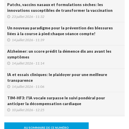
Patchs, vaccins nasaux et formulations sèches: les
innovations susceptibles de transformer la vaccination
23 juillet 2026 - 11:32
Un nouveau paradigme pour la prévention des blessures
liées à la course à pied:chaque séance compte!
14 juillet 2026 - 11:39
Alzheimer: un score prédit la démence dix ans avant les
symptômes
14 juillet 2026 - 11:14
IA et essais cliniques: le plaidoyer pour une meilleure
transparence
14 juillet 2026 - 11:06
TIM-HF3: l'IA vocale surpasse le suivi pondéral pour
anticiper la décompensation cardiaque
10 juillet 2026 - 12:25
Le Luxembourg se prépare à l'entrée en vigueur de l'Espace
européen des données de santé (EEDS).
AU SOMMAIRE DE CE NUMÉRO