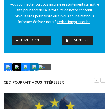
vous connecter ou vous inscrire gratuitement sur notre
site pour accéder à la totalité de notre contenu.
Si vous êtes journaliste ou si vous souhaitez nous
informer écrivez-nous à
redaction@rmnet.be
.
JE ME CONNECTE
JE M'INSCRIS
CECI POURRAIT VOUS INTÉRESSER