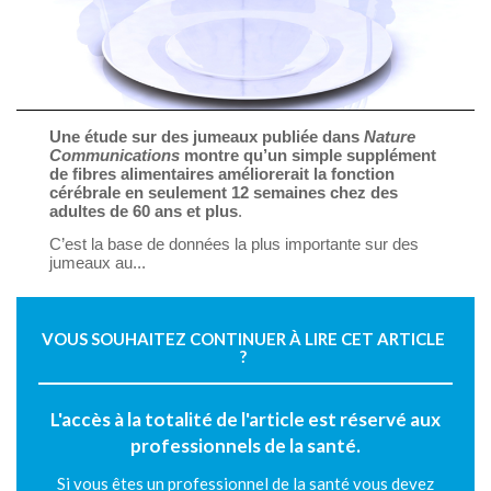
Une étude sur des jumeaux publiée dans
Nature
Communications
montre qu’un simple supplément
de fibres alimentaires améliorerait la fonction
cérébrale en seulement 12 semaines chez des
adultes de 60 ans et plus
.
C’est la base de données la plus importante sur des
jumeaux au...
VOUS SOUHAITEZ CONTINUER À LIRE CET ARTICLE
?
L'accès à la totalité de l'article est réservé aux
professionnels de la santé.
Si vous êtes un professionnel de la santé vous devez