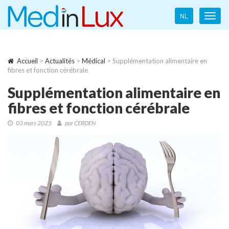
Language
NL
Toggl
navigation
navig
Accueil
>
Actualités
>
Médical
> Supplémentation alimentaire en
fibres et fonction cérébrale
Supplémentation alimentaire en
fibres et fonction cérébrale
03 mars 2025
par CERDEN