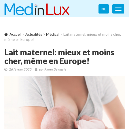
Language
NL
Toggl
navigation
navig
Accueil
>
Actualités
>
Médical
> Lait maternel: mieux et moins cher,
même en Europe!
Lait maternel: mieux et moins
cher, même en Europe!
26 février 2025
par Pierre Dewaele