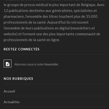
prévenir la rechute tabagique
le groupe de presse médical le plus important de Belgique. Avec
11 mars 2026 - 10:23
12 publications destinées aux généralistes, spécialistes et
Covid long: une menace silencieuse révélée
pharmaciens, l’ensemble des titres touchent plus de 35.000
06 mars 2026 - 17:24
professionnels de la santé. Aujourd’hui ils retrouvent
l’ensemble de leurs publications en digital (newsletters et
PFAS: un espoir bactérien
website) et forment une des plus importante communauté de
06 mars 2026 - 15:00
professionnels de la santé en ligne.
RESTEZ CONNECTÉS
Abonnez-vous à notre Newsletter
NOS RUBRIQUES
Accueil
Actualités