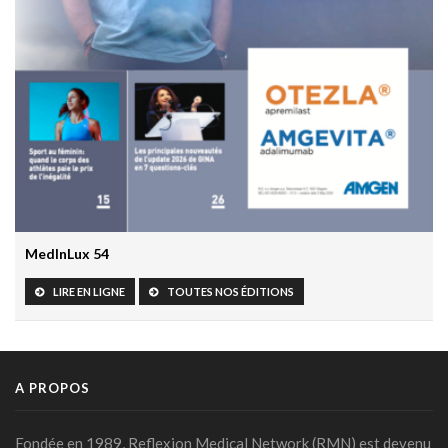
IA et responsabilité médicale en radiologie : le workflow
change la donne juridique
30 mars 2026 - 20:00
Les résultats prometteurs de la première étude clinique
prospective de Google AMIE
30 mars 2026 - 19:55
L’HTA chez l’enfant: un marqueur précoce de risque
cardiovasculaire à vie
27 mars 2026 - 10:30
MedInLux 54
Grossesse et paracétamol: The Lancet fait le point et
rassure
LIRE EN LIGNE
TOUTES NOS ÉDITIONS
24 mars 2026 - 16:14
Prévenir le déclin cognitif commence dès l’enfance: le rôle
clé de la santé cardiovasculaire
A PROPOS
17 mars 2026 - 16:21
Un système de chat avec soutien humain pour mieux
Fondée en 1989, Reflexion Medical Network (RMN) est devenu