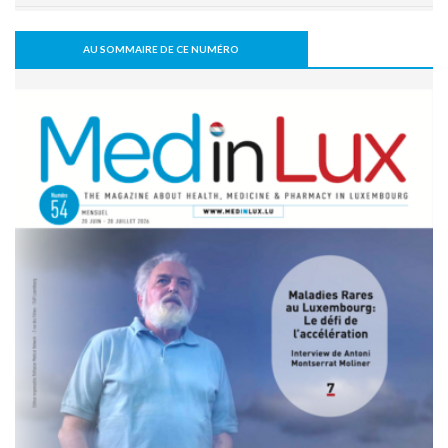
Le Luxembourg se prépare à l'entrée en vigueur de l'Espace
européen des données de santé (EEDS).
AU SOMMAIRE DE CE NUMÉRO
08 juillet 2026 - 11:18
L’arthrodèse sacro-iliaque augmenterait à long terme le
risque de PTH
07 juillet 2026 - 09:47
Activité physique: bénéfice pour l’os, mais pas
nécessairement pour le disque intervertébral
07 juillet 2026 - 09:39
Comment une alimentation trop riche réduit la cognition
22 juin 2026 - 17:16
Covid long: des symptômes réels, mais souvent réversibles
11 mai 2026 - 10:36
Un robot humanoïde testé à l’hôpital pour soutenir les
équipes soignantes
31 mars 2026 - 06:51