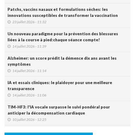
Patchs, vaccins nasaux et formulations sèches: les
innovations susceptibles de transformer la vaccination
23 juillet 2026 - 11:32
Un nouveau paradigme pour la prévention des blessures
liées à la course à pied:chaque séance compte!
14 juillet 2026 - 11:39
Alzheimer: un score prédit la démence dix ans avant les
symptômes
14 juillet 2026 - 11:14
IA et essais cliniques: le plaidoyer pour une meilleure
transparence
14 juillet 2026 - 11:06
TIM-HF3: l'IA vocale surpasse le suivi pondéral pour
anticiper la décompensation cardiaque
10 juillet 2026 - 12:25
Le Luxembourg se prépare à l'entrée en vigueur de l'Espace