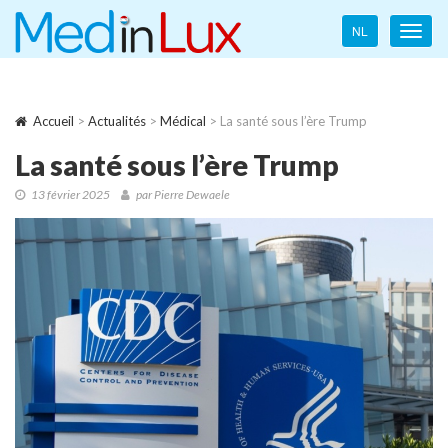
Language
NL
Toggl
navigation
navig
Accueil
>
Actualités
>
Médical
> La santé sous l’ère Trump
La santé sous l’ère Trump
13 février 2025
par Pierre Dewaele