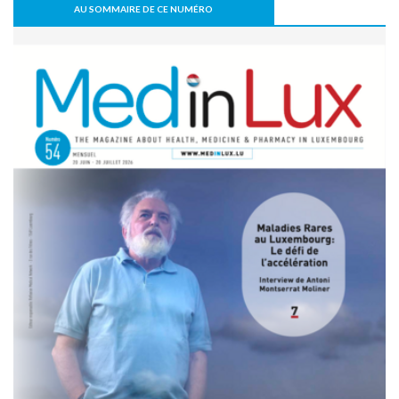
européen des données de santé (EEDS).
AU SOMMAIRE DE CE NUMÉRO
08 juillet 2026 - 11:18
L’arthrodèse sacro-iliaque augmenterait à long terme le
risque de PTH
07 juillet 2026 - 09:47
Activité physique: bénéfice pour l’os, mais pas
nécessairement pour le disque intervertébral
07 juillet 2026 - 09:39
Comment une alimentation trop riche réduit la cognition
22 juin 2026 - 17:16
Covid long: des symptômes réels, mais souvent réversibles
11 mai 2026 - 10:36
Un robot humanoïde testé à l’hôpital pour soutenir les
équipes soignantes
31 mars 2026 - 06:51
IA et responsabilité médicale en radiologie : le workflow