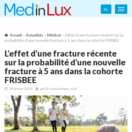
Language
NL
Toggl
navigation
navig
Accueil
>
Actualités
>
Médical
> L’effet d’une fracture récente sur la
probabilité d’une nouvelle fracture à 5 ans dans la cohorte FRISBEE
L’effet d’une fracture récente
sur la probabilité d’une nouvelle
fracture à 5 ans dans la cohorte
FRISBEE
28 février 2025
par
Dr Laura Iconaru, et al.