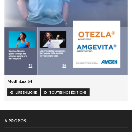
31 mars 2026 - 06:51
IA et responsabilité médicale en radiologie : le workflow
change la donne juridique
30 mars 2026 - 20:00
Les résultats prometteurs de la première étude clinique
prospective de Google AMIE
30 mars 2026 - 19:55
L’HTA chez l’enfant: un marqueur précoce de risque
cardiovasculaire à vie
27 mars 2026 - 10:30
MedInLux 54
Grossesse et paracétamol: The Lancet fait le point et
rassure
LIRE EN LIGNE
TOUTES NOS ÉDITIONS
24 mars 2026 - 16:14
Prévenir le déclin cognitif commence dès l’enfance: le rôle
clé de la santé cardiovasculaire
A PROPOS
17 mars 2026 - 16:21