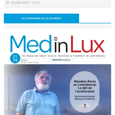
10 juillet 2026 - 12:25
Le Luxembourg se prépare à l'entrée en vigueur de l'Espace
européen des données de santé (EEDS).
AU SOMMAIRE DE CE NUMÉRO
08 juillet 2026 - 11:18
L’arthrodèse sacro-iliaque augmenterait à long terme le
risque de PTH
07 juillet 2026 - 09:47
Activité physique: bénéfice pour l’os, mais pas
nécessairement pour le disque intervertébral
07 juillet 2026 - 09:39
Comment une alimentation trop riche réduit la cognition
22 juin 2026 - 17:16
Covid long: des symptômes réels, mais souvent réversibles
11 mai 2026 - 10:36
Un robot humanoïde testé à l’hôpital pour soutenir les
équipes soignantes