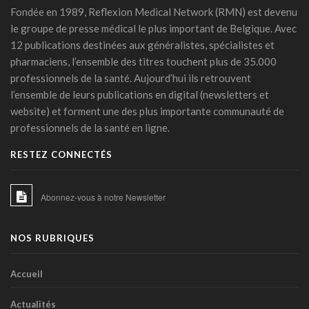
Un système de chat avec soutien humain pour mieux
Fondée en 1989, Reflexion Medical Network (RMN) est devenu
prévenir la rechute tabagique
le groupe de presse médical le plus important de Belgique. Avec
11 mars 2026 - 10:23
12 publications destinées aux généralistes, spécialistes et
Covid long: une menace silencieuse révélée
pharmaciens, l’ensemble des titres touchent plus de 35.000
06 mars 2026 - 17:24
professionnels de la santé. Aujourd’hui ils retrouvent
l’ensemble de leurs publications en digital (newsletters et
PFAS: un espoir bactérien
website) et forment une des plus importante communauté de
06 mars 2026 - 15:00
professionnels de la santé en ligne.
La zéaxanthine, immunité et cancers
RESTEZ CONNECTÉS
18 février 2026 - 14:45
IA et médicaments : les "10 commandements"
Abonnez-vous à notre Newsletter
transatlantiques
17 février 2026 - 15:27
NOS RUBRIQUES
IA clinique : la Commission européenne balise une
intégration durable dans les hôpitaux
23 janvier 2026 - 06:54
Accueil
Les phénotypes cliniques de l’HTA: une stratification du
Actualités