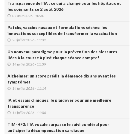
Transparence de l'IA : ce qui a changé pour les hôpitaux et
les soignants ce 2 août 2026
07 aout 2026 - 10:30
Patchs, vaccins nasaux et formulations sèches: les
innovations susceptibles de transformer la vaccination
23 juillet 2026 - 11:32
Un nouveau paradigme pour la prévention des blessures
liées à la course à pied:chaque séance compte!
14 juillet 2026 - 11:39
Alzheimer: un score prédit la démence dix ans avant les
symptômes
14 juillet 2026 - 11:14
IA et essais cliniques: le plaidoyer pour une meilleure
transparence
14 juillet 2026 - 11:06
TIM-HF3: l'IA vocale surpasse le suivi pondéral pour
anticiper la décompensation cardiaque