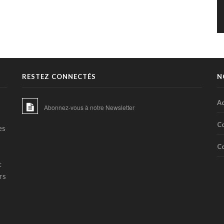
RESTEZ CONNECTÉS
N
Ac
Abonnez-vous à notre Newsletter
C
es
C
t
rs