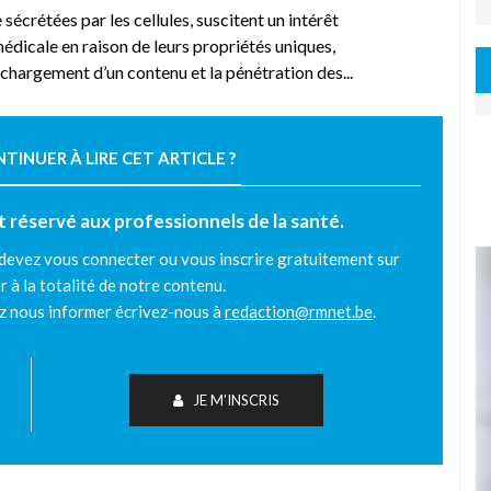
écrétées par les cellules, suscitent un intérêt
édicale en raison de leurs propriétés uniques,
chargement d’un contenu et la pénétration des...
INUER À LIRE CET ARTICLE ?
est réservé aux professionnels de la santé.
 devez vous connecter ou vous inscrire gratuitement sur
r à la totalité de notre contenu.
ez nous informer écrivez-nous à
redaction@rmnet.be
.
JE M'INSCRIS