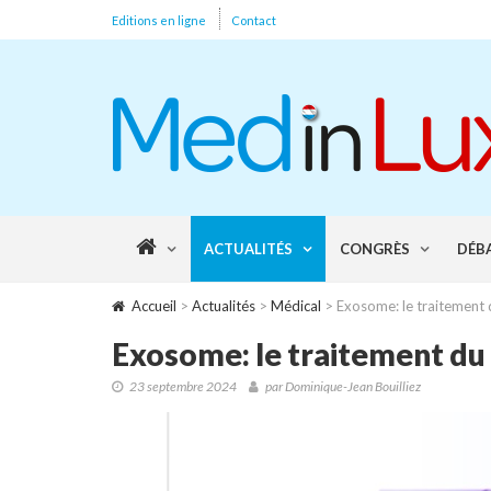
Editions en ligne
Contact
ACTUALITÉS
CONGRÈS
DÉB
Accueil
>
Actualités
>
Médical
> Exosome: le traitement 
Exosome: le traitement du
23 septembre 2024
par Dominique-Jean Bouilliez