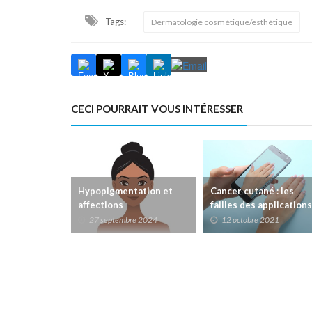
Tags:
Dermatologie cosmétique/esthétique
CECI POURRAIT VOUS INTÉRESSER
Hypopigmentation et
Cancer cutané : les
affections
failles des applications
hématologiques
de détection
27 septembre 2024
12 octobre 2021