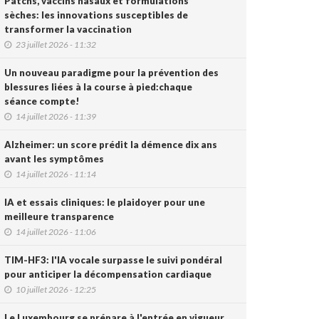
Patchs, vaccins nasaux et formulations
sèches: les innovations susceptibles de
transformer la vaccination
23 juillet 2026 - 11:32
Un nouveau paradigme pour la prévention des
blessures liées à la course à pied:chaque
séance compte!
14 juillet 2026 - 11:39
Alzheimer: un score prédit la démence dix ans
avant les symptômes
14 juillet 2026 - 11:14
IA et essais cliniques: le plaidoyer pour une
meilleure transparence
14 juillet 2026 - 11:06
TIM-HF3: l'IA vocale surpasse le suivi pondéral
pour anticiper la décompensation cardiaque
10 juillet 2026 - 12:25
Le Luxembourg se prépare à l'entrée en vigueur