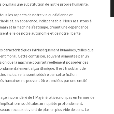
ion, mais une substitution de notre propre humanité.
ous les aspects de notre vie quotidienne et
ciable et, en apparence, indispensable. Nous assistons à
humain et la machine s’estompe, créant une dépendance
ssentielle de notre autonomie et de notre liberté
s caractéristiques intrinsèquement humaines, telles que
ement moral. Cette confusion, souvent alimentée par un
llusion que la machine pourrait réellement posséder des
fondamentalement algorithmique. Il est troublant de
s inclus, se laissent séduire par cette fiction
ités humaines ne peuvent être simulées par une entité
usage inconsidéré de l’IA générative, non pas en termes de
implications sociétales, m’inquiète profondément.
seaux sociaux devient de plus en plus vide de sens. Le