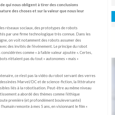
de qui nous obligent à tirer des conclusions
 nature des choses et sur la valeur que nous leur
 les réseaux sociaux, des prototypes de robots
tés par une firme technologique très connue. Dans les
ligne, on voit notamment des robots assumer des
avec des invités de l’événement. Le principe du robot
s considérées comme « à faible valeur ajoutée ». Certes,
bots n’étaient pas du tout « autonomes » mais «
tenaire, ce n’est pas la vidéo du robot servant des verres
dessinées Marvel/DC et de science-fiction, la littérature
ssibles liés à la robotisation. Peut-être au même niveau
ertissement a abordé des thèmes comme l’éthique
a toute première (et profondément bouleversante)
 l’humain remonte à mes 5 ans, en visionnant le film «