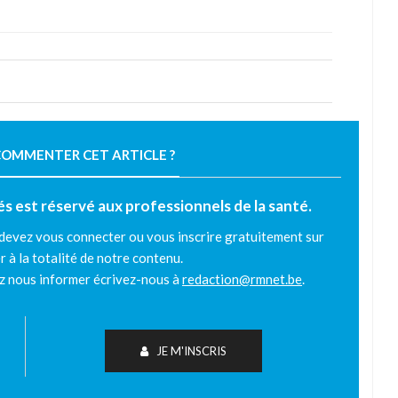
OMMENTER CET ARTICLE ?
tés est réservé aux professionnels de la santé.
 devez vous connecter ou vous inscrire gratuitement sur
r à la totalité de notre contenu.
ez nous informer écrivez-nous à
redaction@rmnet.be
.
JE M'INSCRIS