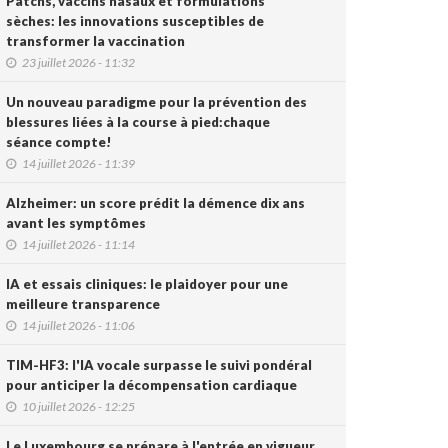
Patchs, vaccins nasaux et formulations
sèches: les innovations susceptibles de
transformer la vaccination
23 juillet 2026 - 11:32
Un nouveau paradigme pour la prévention des
blessures liées à la course à pied:chaque
séance compte!
14 juillet 2026 - 11:39
Alzheimer: un score prédit la démence dix ans
avant les symptômes
14 juillet 2026 - 11:14
IA et essais cliniques: le plaidoyer pour une
meilleure transparence
14 juillet 2026 - 11:06
TIM-HF3: l'IA vocale surpasse le suivi pondéral
pour anticiper la décompensation cardiaque
10 juillet 2026 - 12:25
Le Luxembourg se prépare à l'entrée en vigueur