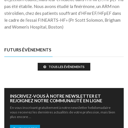
pas été établie. Nous avons étudié la finérénone, un ARM non
stéroïdien, chez des patients souffrant d’HFmrEF/HFpEF dans
le cadre de l’essai FINEARTS-HF» (Pr Scott Solomon, Brigham
and Women’s Hospital, Boston)
FUTURS ÉVÈNEMENTS
TOUS LES ÉVÈNEMENTS
INSCRIVEZ-VOUS À NOTRE NEWSLETTER ET
REJOIGNEZ NOTRE COMMUNAUTÉ EN LIGNE
En vous inscrivant gratuitement à notre newsletter hebdomadaire
vous recevrez les dernières actualités de votre profession, mais bien
plus encore …