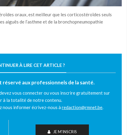
roïdes oraux, est meilleur que les corticostéroïdes seuls
les aiguës de l’asthme et de la bronchopneumopathie
INUER À LIRE CET ARTICLE ?
est réservé aux professionnels de la santé.
 devez vous connecter ou vous inscrire gratuitement sur
r à la totalité de notre contenu.
ez nous informer écrivez-nous à
redaction@rmnet.be
.
JE M'INSCRIS