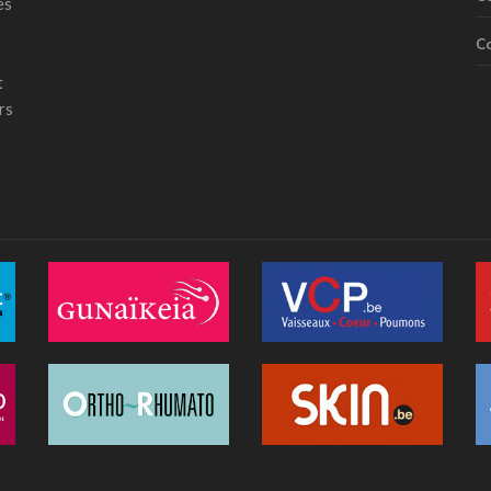
es
C
t
rs