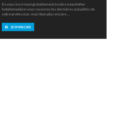
En vous inscrivant gratuitement à notre newsletter
hebdomadaire vous recevrez les dernières actualités de
votre profession, mais bien plus encore …
JE M'INSCRIS