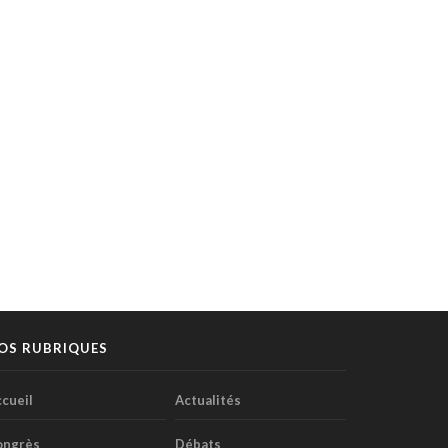
OS RUBRIQUES
cueil
Actualités
ongrès
Débats