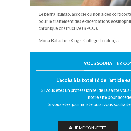
Le benralizumab, associé ou non à des corticosté
pour le traitement des exacerbations éosinophi
chronique obstructive (BPCO).
Mona Bafadhel (King’s College London) a...
VOUS SOUHAITEZ CONT
L'accès à la totalité de l'article 
Si vous êtes un professionnel de la santé vous
notre site pour accéde
Si vous êtes journaliste ou si vous souhait
JE ME CONNECTE