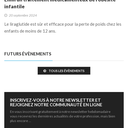
infantile
20 septembre 2024
Le liraglutide est sûr et efficace pour la perte de poids chez les
enfants de moins de 12 ans.
FUTURS ÉVÈNEMENTS
TOUS LES ÉVÈNEMENTS
INSCRIVEZ-VOUS À NOTRE NEWSLETTER ET
REJOIGNEZ NOTRE COMMUNAUTÉ EN LIGNE
En vous inscrivant gratuitement à notre newsletter hebdomadaire
vous recevrez les dernières actualités de votre profession, mais bien
plus encore …